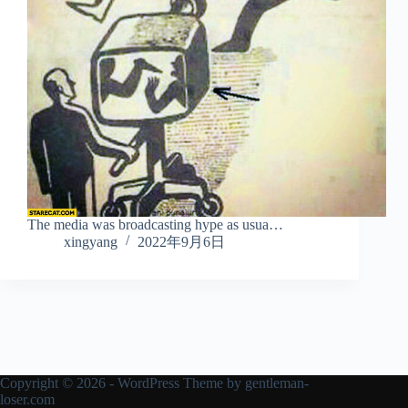
The media was broadcasting hype as usua…
xingyang
2022年9月6日
Copyright © 2026 - WordPress Theme by
gentleman-
loser.com