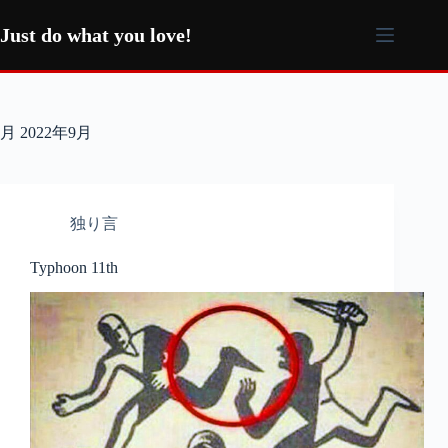
コ
ン
Just do what you love!
テ
ン
ツ
へ
月
2022年9月
ス
キ
ッ
プ
独り言
Typhoon 11th