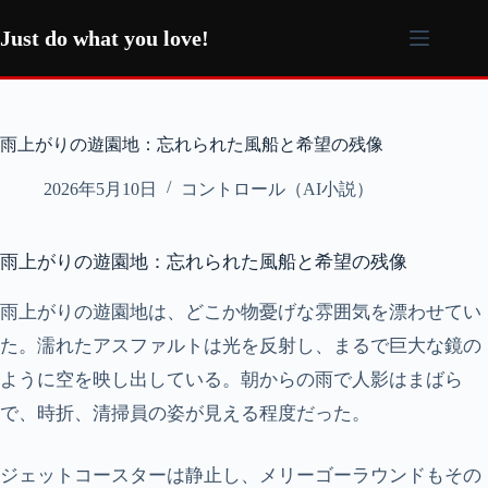
コ
ン
Just do what you love!
テ
ン
ツ
へ
雨上がりの遊園地：忘れられた風船と希望の残像
ス
キ
2026年5月10日
コントロール（AI小説）
ッ
プ
雨上がりの遊園地：忘れられた風船と希望の残像
雨上がりの遊園地は、どこか物憂げな雰囲気を漂わせてい
た。濡れたアスファルトは光を反射し、まるで巨大な鏡の
ように空を映し出している。朝からの雨で人影はまばら
で、時折、清掃員の姿が見える程度だった。
ジェットコースターは静止し、メリーゴーラウンドもその