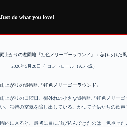
コ
ン
テ
Just do what you love!
ン
ツ
へ
ス
キ
ッ
雨上がりの遊園地『虹色メリーゴーラウンド』：忘れられた風
プ
2026年5月20日
コントロール（AI小説）
雨上がりの遊園地『虹色メリーゴーラウンド』
雨上がりの日曜日、街外れの小さな遊園地『虹色メリーゴ
い、独特の空気を醸し出している。かつて子供たちの歓声
園内に入ると、最初に目に飛び込んできたのは、色褪せた