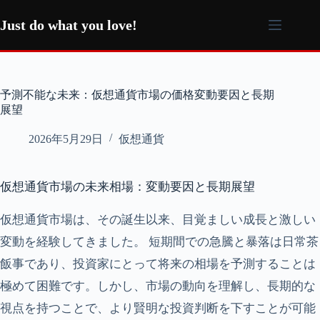
コ
ン
Just do what you love!
テ
ン
ツ
へ
予測不能な未来：仮想通貨市場の価格変動要因と長期
ス
展望
キ
ッ
2026年5月29日
仮想通貨
プ
仮想通貨市場の未来相場：変動要因と長期展望
仮想通貨市場は、その誕生以来、目覚ましい成長と激しい
変動を経験してきました。 短期間での急騰と暴落は日常茶
飯事であり、投資家にとって将来の相場を予測することは
極めて困難です。しかし、市場の動向を理解し、長期的な
視点を持つことで、より賢明な投資判断を下すことが可能