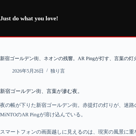
コ
ン
テ
Just do what you love!
ン
ツ
へ
ス
キ
ッ
新宿ゴールデン街、ネオンの残響。AR Pingが灯す、言葉の灯
プ
2026年5月26日
独り言
新宿ゴールデン街、言葉が滲む夜。
夜の帳が下りた新宿ゴールデン街。赤提灯の灯りが、迷路
MiNTOのAR Pingが溶け込んでいる。
スマートフォンの画面越しに見えるのは、現実の風景に重