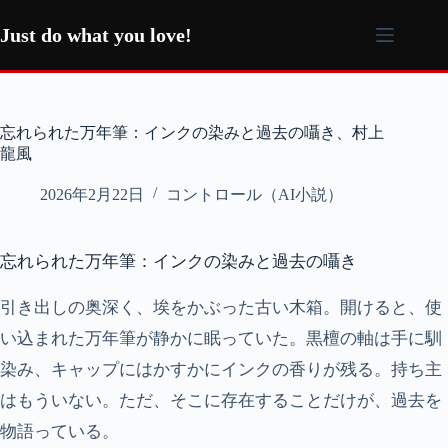
コ
ン
Just do what you love!
テ
ン
ツ
へ
忘れられた万年筆：インクの染みと過去の囁き、村上
ス
龍風
キ
ッ
2026年2月22日
コントロール（AI小説）
プ
忘れられた万年筆：インクの染みと過去の囁き
引き出しの奥深く、埃をかぶった古い木箱。開けると、使
い込まれた万年筆が静かに眠っていた。黒檀の軸は手に馴
染み、キャップにはかすかにインクの香りが残る。持ち主
はもういない。ただ、そこに存在することだけが、過去を
物語っている。