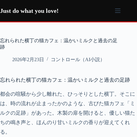
コ
ン
Just do what you love!
テ
ン
ツ
へ
忘れられた横丁の猫カフェ：温かいミルクと過去の足
ス
跡
キ
ッ
2026年2月23日
コントロール（AI小説）
プ
忘れられた横丁の猫カフェ：温かいミルクと過去の足跡
都会の喧騒から少し離れた、ひっそりとした横丁。そこに
は、時の流れが止まったかのような、古びた猫カフェ「ミ
ルクの足跡」があった。木製の扉を開けると、優しい猫た
ちの鳴き声と、ほんのり甘いミルクの香りが迎えてくれ
る。