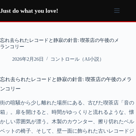
コ
ン
Just do what you love!
テ
ン
ツ
へ
忘れ去られたレコードと静寂の針音: 喫茶店の午後のメ
ス
ランコリー
キ
ッ
2026年2月26日
コントロール（AI小説）
プ
忘れ去られたレコードと静寂の針音: 喫茶店の午後のメラ
ンコリー
街の喧騒から少し離れた場所にある、古びた喫茶店「音の
箱」。扉を開けると、時間がゆっくりと流れるような、懐
かしい雰囲気が漂う。木製のカウンター、擦り切れたベル
ベットの椅子、そして、壁一面に飾られた古いレコードジ