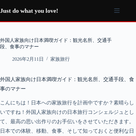
コ
ン
Just do what you love!
テ
ン
ツ
へ
外国人家族向け日本満喫ガイド：観光名所、交通手
ス
段、食事のマナー
キ
ッ
2026年2月11日
家族旅行
プ
外国人家族向け日本満喫ガイド：観光名所、交通手段、食
事のマナー
こんにちは！日本への家族旅行を計画中ですか？素晴らし
いですね！外国人家族向けの日本旅行コンシェルジュとし
て、最高の思い出作りのお手伝いをさせていただきます。
日本での体験、移動、食事、そして知っておくと便利な日