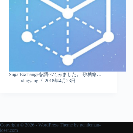
SugarExchangeを調べてみました。 砂糖絡…
xingyang
2018年4月23日
Copyright © 2026 - WordPress Theme by
gentleman-
loser.com