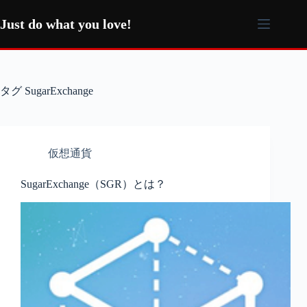
コ
ン
Just do what you love!
テ
ン
ツ
へ
タグ
SugarExchange
ス
キ
ッ
プ
仮想通貨
SugarExchange（SGR）とは？