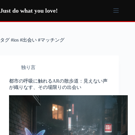
コ
ン
Just do what you love!
テ
ン
ツ
へ
タグ
#ios #出会い #マッチング
ス
キ
ッ
プ
独り言
都市の呼吸に触れるARの散歩道：見えない声
が織りなす、その場限りの出会い