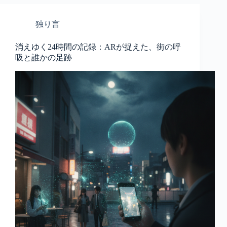
独り言
消えゆく24時間の記録：ARが捉えた、街の呼
吸と誰かの足跡