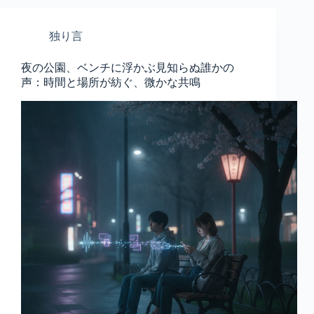
独り言
夜の公園、ベンチに浮かぶ見知らぬ誰かの
声：時間と場所が紡ぐ、微かな共鳴