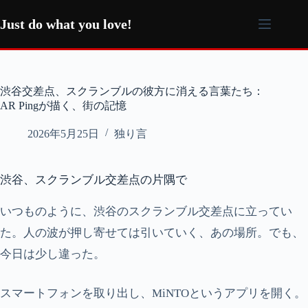
コ
ン
Just do what you love!
テ
ン
ツ
へ
渋谷交差点、スクランブルの彼方に消える言葉たち：
ス
AR Pingが描く、街の記憶
キ
ッ
2026年5月25日
独り言
プ
渋谷、スクランブル交差点の片隅で
いつものように、渋谷のスクランブル交差点に立ってい
た。人の波が押し寄せては引いていく、あの場所。でも、
今日は少し違った。
スマートフォンを取り出し、MiNTOというアプリを開く。