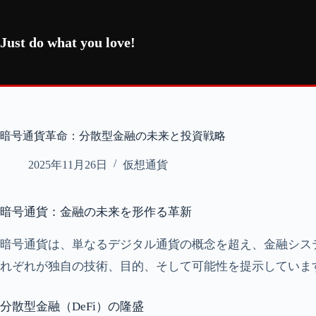
コ
ン
テ
Just do what you love!
ン
ツ
へ
ス
キ
ッ
暗号通貨革命：分散型金融の未来と投資戦略
プ
2025年11月26日
仮想通貨
暗号通貨：金融の未来を形作る革新
暗号通貨は、単なるデジタル通貨の概念を超え、金融シス
れぞれが独自の技術、目的、そして可能性を提示していま
分散型金融（DeFi）の隆盛