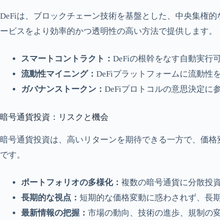
DeFiは、ブロックチェーン技術を基盤とした、中央集権
ービスをより効率的かつ透明性の高い方法で提供します。
スマートコントラクト：
DeFiの根幹をなす自動実
流動性マイニング：
DeFiプラットフォームに流動
ガバナンストークン：
DeFiプロトコルの意思決定
暗号通貨投資：リスクと機会
暗号通貨投資は、高いリターンを期待できる一方で、価格
です。
ポートフォリオの多様化：
複数の暗号通貨に分散投
長期的な視点：
短期的な価格変動に惑わされず、長
最新情報の把握：
市場の動向、技術の進歩、規制の