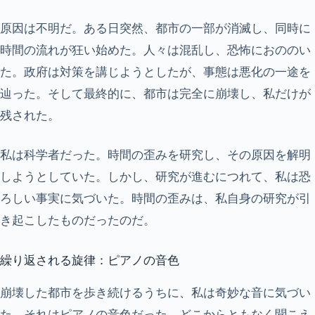
原因は不明だ。ある日突然、都市の一部が消滅し、同時に
時間の流れが狂い始めた。人々は混乱し、恐怖におののい
た。政府は対策を講じようとしたが、事態は悪化の一途を
辿った。そして最終的に、都市は完全に崩壊し、私だけが
残された。
私は科学者だった。時間の歪みを研究し、その原因を解明
しようとしていた。しかし、研究が進むにつれて、私は恐
ろしい事実に気づいた。時間の歪みは、私自身の研究が引
き起こしたものだったのだ。
繰り返される旋律：ピアノの音色
崩壊した都市を歩き続けるうちに、私は奇妙な音に気づい
た。それはピアノの音色だった。どこからともなく聞こえ