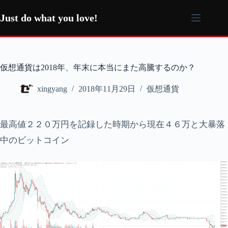
コ
ン
Just do what you love!
テ
ン
ツ
へ
仮想通貨は2018年、年末に本当にまた高騰するのか？
ス
キ
xingyang
2018年11月29日
仮想通貨
ッ
プ
最高値２２０万円を記録した時期から現在４６万と大暴落
中のビットコイン