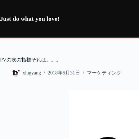
コ
ン
テ
Just do what you love!
ン
ツ
へ
ス
キ
ッ
PVの次の指標それは。。。
プ
xingyang
2018年5月31日
マーケティング