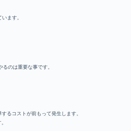
ています。
つこくやるのは重要な事です。
導するコストが前もって発生します。
す。