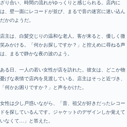
ざり合い、時間の流れがゆっくりと感じられる。店内に
は、壁一面にレコードが並び、まるで音の迷宮に迷い込ん
だかのようだ。
店主は、白髪交じりの温和な老人。客が来ると、優しく微
笑みかける。「何かお探しですか？」と控えめに尋ねる声
は、まるで静かな夜の波のよう。
ある日、一人の若い女性が店を訪れた。彼女は、どこか物
憂げな表情で店内を見渡している。店主はそっと近づき、
「何かお困りですか？」と声をかけた。
女性は少し戸惑いながら、「昔、祖父が好きだったレコー
ドを探しているんです。ジャケットのデザインしか覚えて
いなくて…」と答えた。