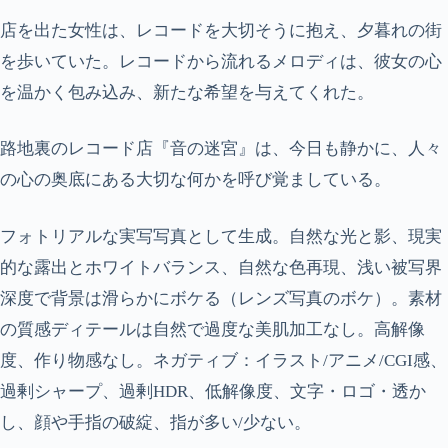
店を出た女性は、レコードを大切そうに抱え、夕暮れの街
を歩いていた。レコードから流れるメロディは、彼女の心
を温かく包み込み、新たな希望を与えてくれた。
路地裏のレコード店『音の迷宮』は、今日も静かに、人々
の心の奥底にある大切な何かを呼び覚ましている。
フォトリアルな実写写真として生成。自然な光と影、現実
的な露出とホワイトバランス、自然な色再現、浅い被写界
深度で背景は滑らかにボケる（レンズ写真のボケ）。素材
の質感ディテールは自然で過度な美肌加工なし。高解像
度、作り物感なし。ネガティブ：イラスト/アニメ/CGI感、
過剰シャープ、過剰HDR、低解像度、文字・ロゴ・透か
し、顔や手指の破綻、指が多い/少ない。