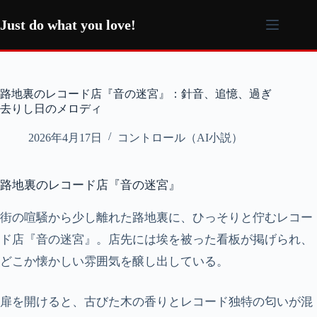
コ
ン
Just do what you love!
テ
ン
ツ
へ
路地裏のレコード店『音の迷宮』：針音、追憶、過ぎ
ス
去りし日のメロディ
キ
ッ
2026年4月17日
コントロール（AI小説）
プ
路地裏のレコード店『音の迷宮』
街の喧騒から少し離れた路地裏に、ひっそりと佇むレコー
ド店『音の迷宮』。店先には埃を被った看板が掲げられ、
どこか懐かしい雰囲気を醸し出している。
扉を開けると、古びた木の香りとレコード独特の匂いが混