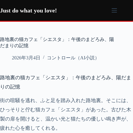
コ
ン
Just do what you love!
テ
ン
ツ
へ
路地裏の猫カフェ「シエスタ」：午後のまどろみ、陽
ス
だまりの記憶
キ
ッ
2026年3月4日
コントロール（AI小説）
プ
路地裏の猫カフェ「シエスタ」：午後のまどろみ、陽だま
りの記憶
街の喧騒を逃れ、ふと足を踏み入れた路地裏。そこには、
ひっそりと佇む猫カフェ「シエスタ」があった。古びた木
製の扉を開けると、温かい光と猫たちの優しい鳴き声が、
疲れた心を癒してくれる。