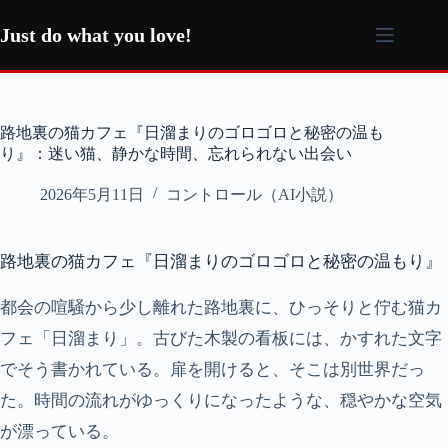
コ
ン
Just do what you love!
テ
ン
ツ
へ
路地裏の猫カフェ『日溜まりのゴロゴロと秘密の温も
ス
り』：迷い猫、静かな時間、忘れられない出会い
キ
ッ
2026年5月11日
コントロール（AI小説）
プ
路地裏の猫カフェ『日溜まりのゴロゴロと秘密の温もり』
都会の喧騒から少し離れた路地裏に、ひっそりと佇む猫カ
フェ「日溜まり」。古びた木製の看板には、かすれた文字
でそう書かれている。扉を開けると、そこは別世界だっ
た。時間の流れがゆっくりになったような、穏やかな空気
が漂っている。