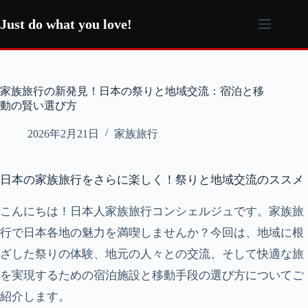
コ
ン
Just do what you love!
テ
ン
ツ
へ
家族旅行の新発見！日本の祭りと地域交流：宿泊と移
ス
動の賢い選び方
キ
ッ
2026年2月21日
家族旅行
プ
日本の家族旅行をさらに楽しく！祭りと地域交流のススメ
こんにちは！日本人家族旅行コンシェルジュです。家族旅
行で日本各地の魅力を満喫しませんか？今回は、地域に根
ざした祭りの体験、地元の人々との交流、そして快適な旅
を実現するための宿泊施設と移動手段の選び方についてご
紹介します。