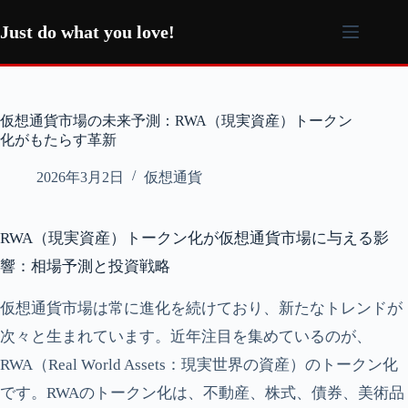
コ
ン
Just do what you love!
テ
ン
ツ
へ
仮想通貨市場の未来予測：RWA（現実資産）トークン
ス
化がもたらす革新
キ
ッ
2026年3月2日
仮想通貨
プ
RWA（現実資産）トークン化が仮想通貨市場に与える影
響：相場予測と投資戦略
仮想通貨市場は常に進化を続けており、新たなトレンドが
次々と生まれています。近年注目を集めているのが、
RWA（Real World Assets：現実世界の資産）のトークン化
です。RWAのトークン化は、不動産、株式、債券、美術品