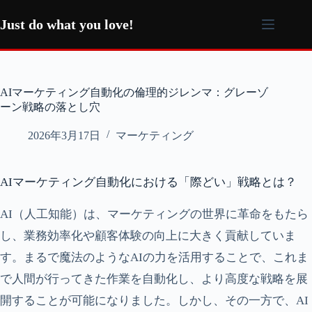
コ
ン
Just do what you love!
テ
ン
ツ
へ
AIマーケティング自動化の倫理的ジレンマ：グレーゾ
ス
ーン戦略の落とし穴
キ
ッ
2026年3月17日
マーケティング
プ
AIマーケティング自動化における「際どい」戦略とは？
AI（人工知能）は、マーケティングの世界に革命をもたら
し、業務効率化や顧客体験の向上に大きく貢献していま
す。まるで魔法のようなAIの力を活用することで、これま
で人間が行ってきた作業を自動化し、より高度な戦略を展
開することが可能になりました。しかし、その一方で、AI