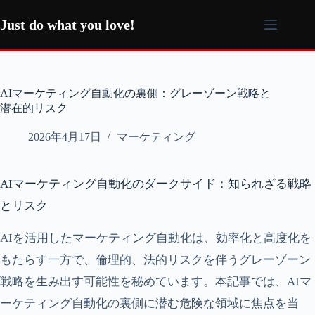
コ
ン
Just do what you love!
テ
ン
ツ
へ
AIマーケティング自動化の裏側：グレーゾーン戦略と
ス
潜在的リスク
キ
ッ
2026年4月17日
マーケティング
プ
AIマーケティング自動化のダークサイド：知られざる戦略
とリスク
AIを活用したマーケティング自動化は、効率化と高度化を
もたらす一方で、倫理的、法的リスクを伴うグレーゾーン
戦略を生み出す可能性を秘めています。本記事では、AIマ
ーケティング自動化の裏側に潜む危険な領域に焦点を当