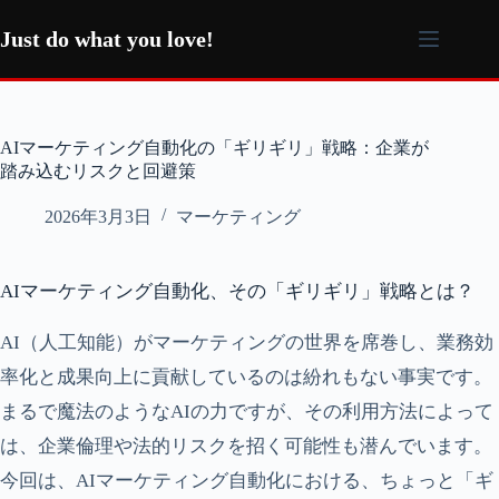
コ
ン
Just do what you love!
テ
ン
ツ
へ
AIマーケティング自動化の「ギリギリ」戦略：企業が
ス
踏み込むリスクと回避策
キ
ッ
2026年3月3日
マーケティング
プ
AIマーケティング自動化、その「ギリギリ」戦略とは？
AI（人工知能）がマーケティングの世界を席巻し、業務効
率化と成果向上に貢献しているのは紛れもない事実です。
まるで魔法のようなAIの力ですが、その利用方法によって
は、企業倫理や法的リスクを招く可能性も潜んでいます。
今回は、AIマーケティング自動化における、ちょっと「ギ