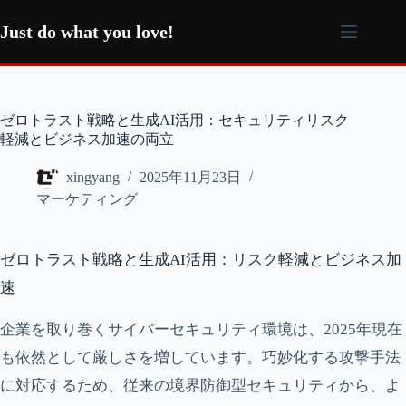
コ
ン
Just do what you love!
テ
ン
ツ
へ
ゼロトラスト戦略と生成AI活用：セキュリティリスク
ス
軽減とビジネス加速の両立
キ
ッ
xingyang
2025年11月23日
プ
マーケティング
ゼロトラスト戦略と生成AI活用：リスク軽減とビジネス加
速
企業を取り巻くサイバーセキュリティ環境は、2025年現在
も依然として厳しさを増しています。巧妙化する攻撃手法
に対応するため、従来の境界防御型セキュリティから、よ