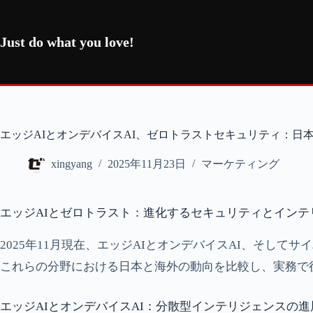
コ
ン
テ
Just do what you love!
ン
ツ
へ
ス
キ
ッ
エッジAIとオンデバイスAI、ゼロトラストセキュリティ：日
プ
xingyang
2025年11月23日
マーケティング
エッジAIとゼロトラスト：進化するセキュリティとインテ
2025年11月現在、エッジAIとオンデバイスAI、そ
これらの分野における日本と海外の動向を比較し、実務で
エッジAIとオンデバイスAI：分散型インテリジェンスの進