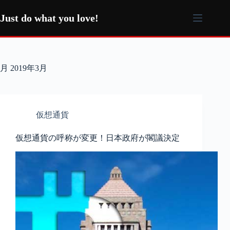
コ
ン
Just do what you love!
テ
ン
ツ
へ
月
2019年3月
ス
キ
ッ
プ
仮想通貨
仮想通貨の呼称が変更！日本政府が閣議決定