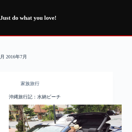
コ
ン
テ
Just do what you love!
ン
ツ
へ
ス
キ
ッ
月
2016年7月
プ
家族旅行
沖縄旅行記：水納ビーチ